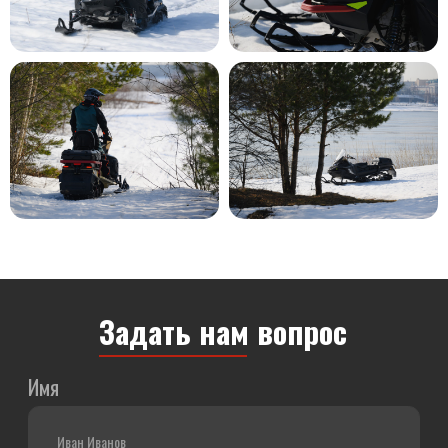
в соответствии с
Политикой конфиденциальности
AODES F7
— Официальный дилер
Яндекс Карты
Яндекс Карты — транспорт, навигация, поиск мест
Найти нас легко:
г. Рыбинск, ул. Светлая, 32
—
+7 (4852) 66-44-34
г. Ярославль, Тутаевское шоссе, 2В
—
+7 (4852) 66-20-
60