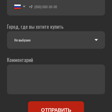
г. Рыбинск, ул. Светлая, 32
—
+7 (4852) 66-44-34
г. Ярославль, Тутаевское шоссе, 2В
—
+7 (4852) 66-20-
60
г. Ярославль, просп. Октября, 80
—
+7 (4852) 66-48-88
Карта сайта
aodesf7.ru
Copyright © 2019-2025