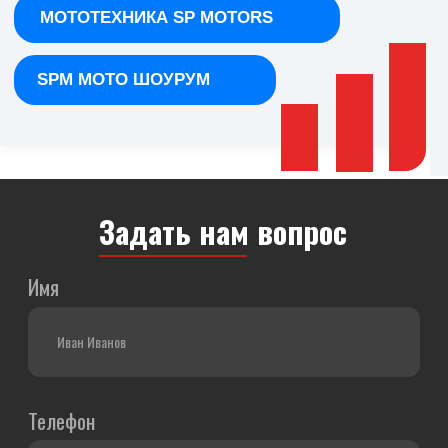
Отправляя заявку, даю
свое
согласие
на обработку персональных данных
в соответствии с
Политикой конфиденциальности
AODES F7
— Официальный дилер
Яндекс Карты
Яндекс Карты — транспорт, навигация, поиск мест
Найти нас легко: