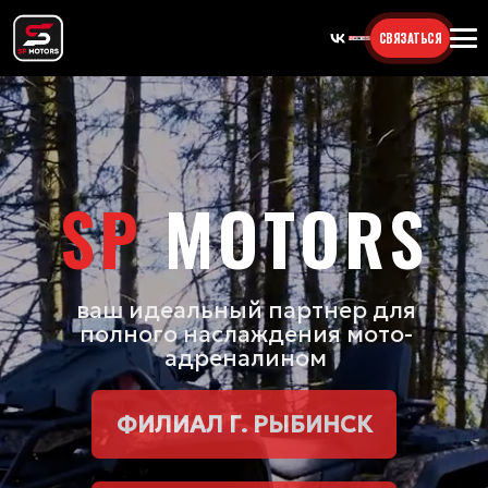
СВЯЗАТЬСЯ
SP
MOTORS
ваш идеальный партнер для
полного наслаждения мото-
адреналином
ФИЛИАЛ Г. РЫБИНСК
ФИЛИАЛ Г. ЯРОСЛАВЛЬ