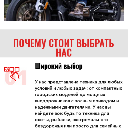
одобрением.
Качество и надёжность
Каждая единица техники проходит у
нас тщательную подготовку перед
выдачей. Мы проверяем все ключевые
узлы — двигатель, тормозную систему
и другие компоненты, чтобы
убедиться, что техника полностью
готова к эксплуатации в любых
условиях. Мы не просто выдаём
технику, а гарантируем, что она
надёжна и подготовлена к вашим
приключениям с первого дня.