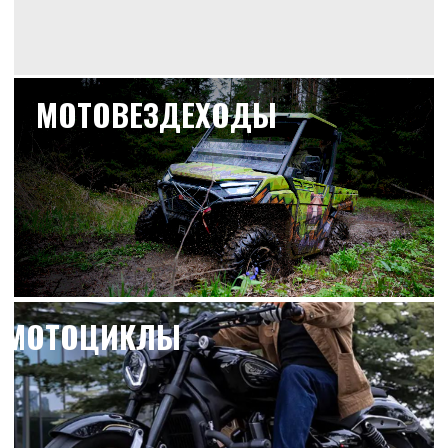
поездок.
Поддержка и обслуживание
Мы заботимся о вас даже после
покупки. Наша команда специалистов
всегда на связи, чтобы ответить на
любой ваш вопрос, помочь с
настройкой и провести диагностику, а
также организовать сервисное
обслуживание в вашем регионе. Какую
бы технику вы ни выбрали, мы всегда
готовы поддержать вас.
Финансовая доступность
Купить квадроцикл стало проще, чем
когда-либо. Мы сотрудничаем с
ведущими банками-партнёрами, чтобы
предложить вам рассрочку под 0%
без переплат или кредит на срок до 36
месяцев — с минимальным
первоначальным взносом и быстрым