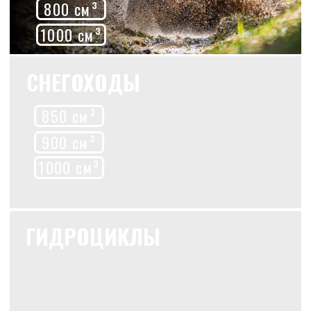
МОТОЦИКЛЫ
ПОЧЕМУ СТОИТ ВЫБРАТЬ
НАС
Широкий выбор
У нас представлена техника для любых
условий и любых задач: от компактных
городских моделей до мощных
внедорожников с полным приводом и
надёжными двигателями. У нас вы
найдёте всё: будь то техника для
охоты, рыбалки, экстремального
бездорожья или просто для семейных