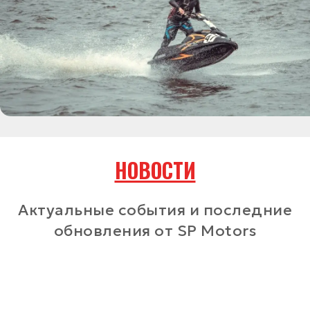
ОТПРАВИТЬ
Отправляя заявку, даю
свое
согласие
на обработку персональных данных
в соответствии с
Политикой конфиденциальности
AODES F7
— Официальный дилер
Яндекс Карты
Яндекс Карты — транспорт, навигация, поиск мест
НОВОСТИ
Актуальные события и последние
обновления от SP Motors