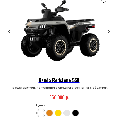
Город, где вы хотите купить
Комментарий
ОТПРАВИТЬ
Benda Redstone 550
Отправляя заявку, даю
Представитель популярного среднего сегмента с объемом
свое
согласие
на обработку персональных данных
двигателя 500 кубических сантиметров.
в соответствии с
Политикой конфиденциальности
р.
850 000
Цвет
AODES F7
— Официальный дилер