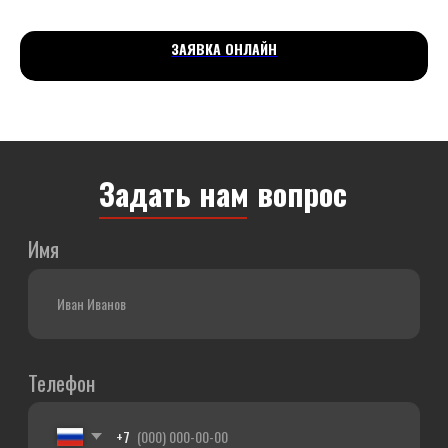
Яндекс Карты
Яндекс Карты — транспорт, навигация, поиск мест
ЗАЯВКА ОНЛАЙН
Найти нас легко:
г. Рыбинск, ул. Светлая, 32
—
+7 (4852) 66-44-34
г. Ярославль, Тутаевское шоссе, 2В
—
+7 (4852) 66-20-
60
г. Ярославль, просп. Октября, 80
—
+7 (4852) 66-48-88
Карта сайта
aodesf7.ru
Copyright © 2019-2025