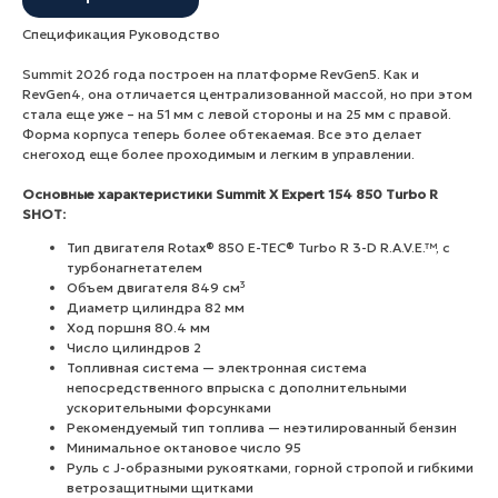
Спецификация Руководство
Summit 2026 года построен на платформе RevGen5. Как и
RevGen4, она отличается централизованной массой, но при этом
стала еще уже – на 51 мм с левой стороны и на 25 мм с правой.
Форма корпуса теперь более обтекаемая. Все это делает
снегоход еще более проходимым и легким в управлении.
Основные характеристики Summit X Expert 154 850 Turbo R
SHOT:
Тип двигателя Rotax® 850 E-TEC® Turbo R 3-D R.A.V.E.™, с
турбонагнетателем
Объем двигателя 849 см³
Диаметр цилиндра 82 мм
Ход поршня 80.4 мм
Число цилиндров 2
Топливная система — электронная система
непосредственного впрыска с дополнительными
ускорительными форсунками
Рекомендуемый тип топлива — неэтилированный бензин
Минимальное октановое число 95
Руль с J-образными рукоятками, горной стропой и гибкими
ветрозащитными щитками