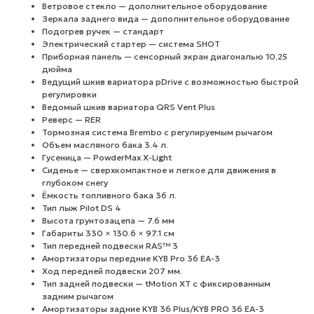
Ветровое стекло — дополнительное оборудование
Зеркала заднего вида — дополнительное оборудование
Подогрев ручек — стандарт
Электрический стартер — система SHOT
Приборная панель — сенсорный экран диагональю 10,25
дюйма
Ведущий шкив вариатора pDrive с возможностью быстрой
регулировки
Ведомый шкив вариатора QRS Vent Plus
Реверс — RER
Тормозная система Brembo с регулируемым рычагом
Объем масляного бака 3.4 л.
Гусеница — PowderMax X-Light
Сиденье — сверхкомпактное и легкое для движения в
глубоком снегу
Ёмкость топливного бака 36 л.
Тип лыж Pilot DS 4
Высота грунтозацепа — 7.6 мм
Габариты 330 × 130.6 × 97.1 см
Тип передней подвески RAS™ 3
Амортизаторы передние KYB Pro 36 EA-3
Ход передней подвески 207 мм.
Тип задней подвески — tMotion XT с фиксированным
задним рычагом
Амортизаторы задние KYB 36 Plus/KYB PRO 36 EA-3