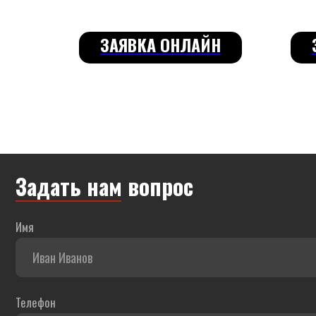
Н
ЗАЯВКА ОНЛАЙН
Задать нам вопрос
Имя
Телефон
+7
Город, где вы хотите купить
Комментарий