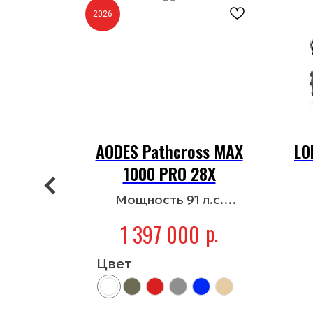
2026
000 LTD
AODES Pathcross MAX
LO
1000 PRO 28X
Об
Мощность 91 л.с.
р.
Объем двигателя 976 см³
р.
1 397 000
Цвет