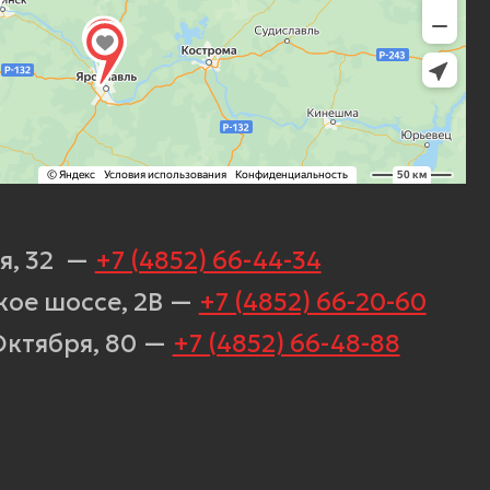
7 (4852) 66-44-34
, 2В
—
+7 (4852) 66-20-60
80
—
+7 (4852) 66-48-88
aodesf7.ru