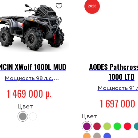
2026
NCIN XWolf 1000L MUD
AODES Pathcros
1000 LTD
Мощность 98 л.с.
ъем двигателя 976 см³
Мощность 91 л
р.
1 469 000
Объем двигателя 
1 697 000
Цвет
Цвет